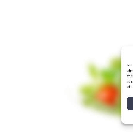
Par
alm
tec
ide
afe