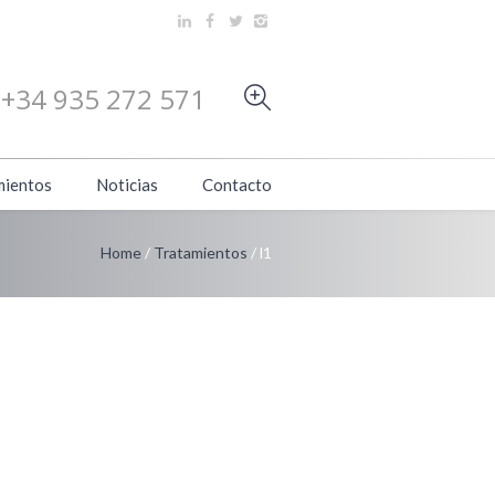
+34 935 272 571
mientos
Noticias
Contacto
Home
/
Tratamientos
/
l1