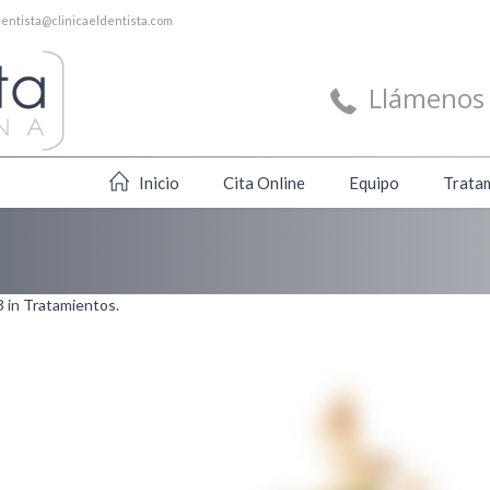
dentista@clinicaeldentista.com
Llámenos 
Inicio
Cita Online
Equipo
Trata
 in
Tratamientos
.