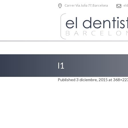
Carrer Via Julia 77
, Barcelona
el
l1
Published
3 diciembre, 2015
at 368×223