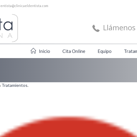
dentista@clinicaeldentista.com
Llámenos 
Inicio
Cita Online
Equipo
Trata
n
Tratamientos
.