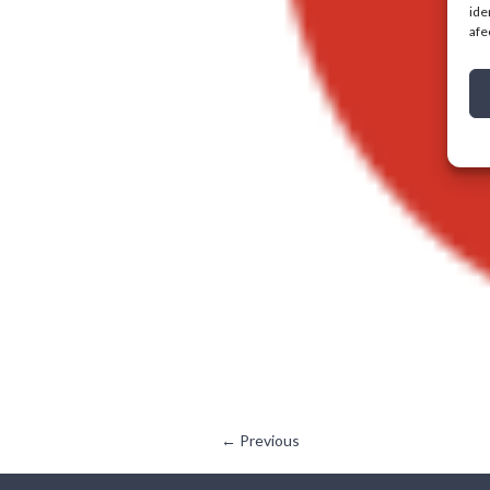
ide
afe
← Previous