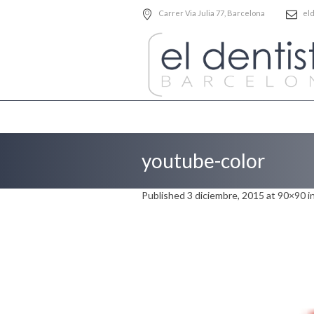
Carrer Via Julia 77
, Barcelona
el
youtube-color
Published
3 diciembre, 2015
at 90×90 i