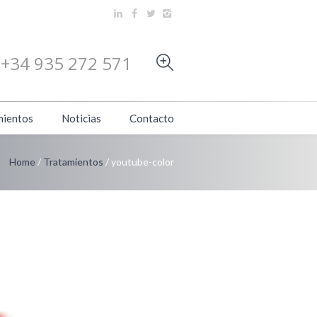
+34 935 272 571
mientos
Noticias
Contacto
Home
/
Tratamientos
/
youtube-color