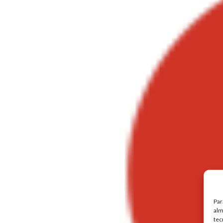
Par
alm
tec