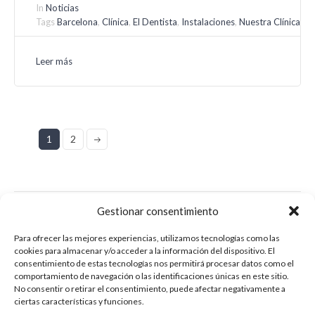
In
Noticias
Tags
Barcelona
,
Clínica
,
El Dentista
,
Instalaciones
,
Nuestra Clínica
Leer más
1
2
Gestionar consentimiento
Categorías
Para ofrecer las mejores experiencias, utilizamos tecnologías como las
cookies para almacenar y/o acceder a la información del dispositivo. El
consentimiento de estas tecnologías nos permitirá procesar datos como el
Cuidado Dental
(2)
comportamiento de navegación o las identificaciones únicas en este sitio.
No consentir o retirar el consentimiento, puede afectar negativamente a
Dientes Sanos
(2)
ciertas características y funciones.