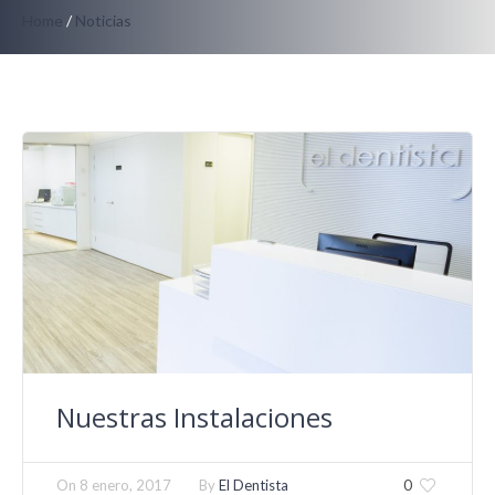
Home
/
Noticias
Nuestras Instalaciones
On
8 enero, 2017
By
El Dentista
0